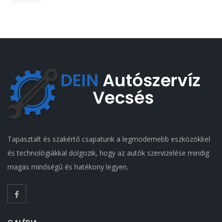
Tapasztalt és szakértő csapatunk a legmodernebb eszközökkel
és technológiákkal dolgozik, hogy az autók szervizelése mindig
magas minőségű és hatékony legyen.