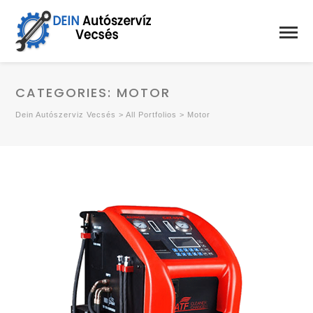
CATEGORIES:
MOTOR
Dein Autószerviz Vecsés
>
All Portfolios
>
Motor