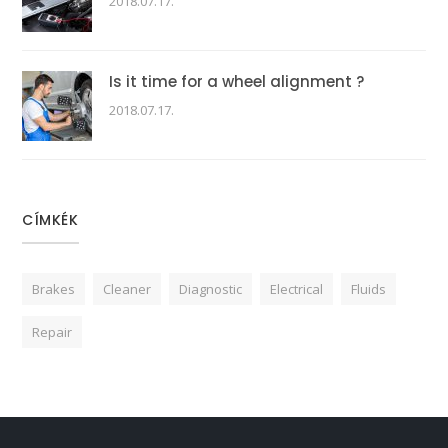
2018.07.17.
Is it time for a wheel alignment ?
2018.07.17.
CÍMKÉK
Brakes
Cleaner
Diagnostic
Electrical
Fluids
Repair